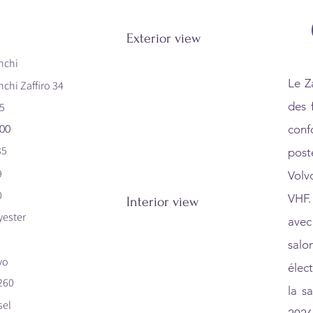
Exterior view
nchi
Le Z
nchi Zaffiro 34
des f
5
00
conf
35
post
9
Volv
0
VHF.
Interior view
yester
avec
salo
vo
élec
260
la s
sel