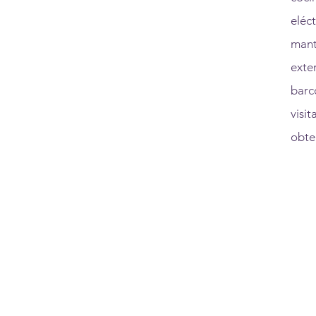
eléc
mant
exte
barc
visi
obte