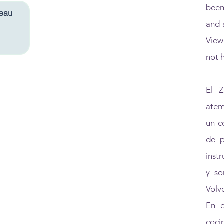
been
teau
and 
View
not h
El Z
atem
un c
de p
inst
y so
Volv
En e
coci