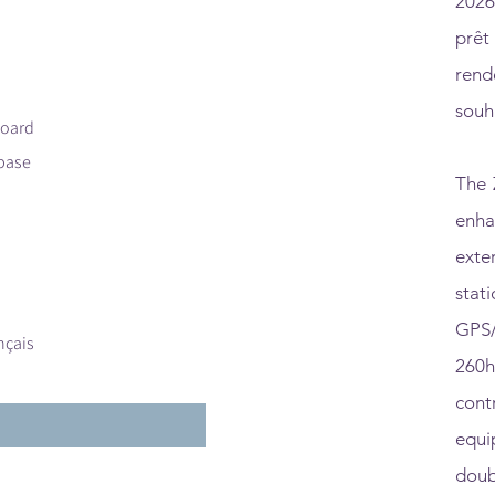
2026
prêt
rend
souh
board
base
The 
enha
exte
stat
GPS/
nçais
260h
contr
equi
doub