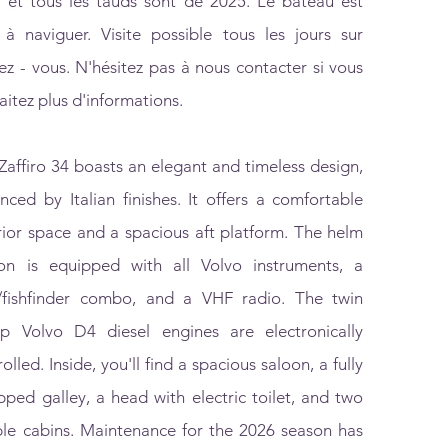
 et tous les tauds sont de 2025. Le bateau est
 à naviguer. Visite possible tous les jours sur
ez - vous. N'hésitez pas à nous contacter si vous
aitez plus d'informations.
Zaffiro 34 boasts an elegant and timeless design,
nced by Italian finishes. It offers a comfortable
rior space and a spacious aft platform. The helm
ion is equipped with all Volvo instruments, a
fishfinder combo, and a VHF radio. The twin
p Volvo D4 diesel engines are electronically
olled. Inside, you'll find a spacious saloon, a fully
pped galley, a head with electric toilet, and two
le cabins. Maintenance for the 2026 season has