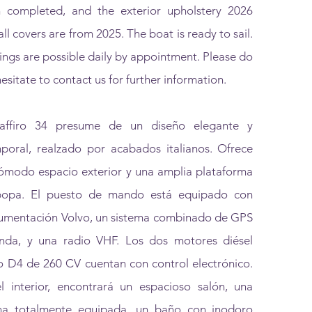
 completed, and the exterior upholstery 2026
all covers are from 2025. The boat is ready to sail.
ings are possible daily by appointment. Please do
esitate to contact us for further information.
affiro 34 presume de un diseño elegante y
poral, realzado por acabados italianos. Ofrece
ómodo espacio exterior y una amplia plataforma
opa. El puesto de mando está equipado con
rumentación Volvo, un sistema combinado de GPS
nda, y una radio VHF. Los dos motores diésel
o D4 de 260 CV cuentan con control electrónico.
l interior, encontrará un espacioso salón, una
na totalmente equipada, un baño con inodoro