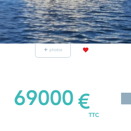
photos
69000
€
TTC