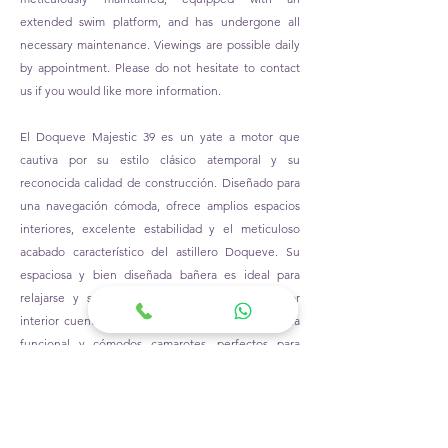
extended swim platform, and has undergone all
necessary maintenance. Viewings are possible daily
by appointment. Please do not hesitate to contact
us if you would like more information.
El Doqueve Majestic 39 es un yate a motor que
cautiva por su estilo clásico atemporal y su
reconocida calidad de construcción. Diseñado para
una navegación cómoda, ofrece amplios espacios
interiores, excelente estabilidad y el meticuloso
acabado característico del astillero Doqueve. Su
espaciosa y bien diseñada bañera es ideal para
relajarse y socializar, mientras que su acogedor
interior cuenta con un luminoso salón, una cocina
funcional y cómodos camarotes, perfectos para
alojar a los invitados en óptimas condiciones. Este
Doqueve Majestic 39 se mantiene
meticulosamente, está equipado con una
plataforma de baño extendida y ha recibido todo el