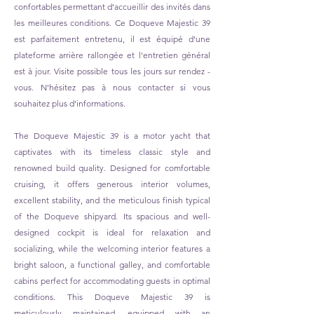
confortables permettant d’accueillir des invités dans
les meilleures conditions. Ce Doqueve Majestic 39
est parfaitement entretenu, il est équipé d'une
plateforme arrière rallongée et l'entretien général
est à jour. Visite possible tous les jours sur rendez -
vous. N'hésitez pas à nous contacter si vous
souhaitez plus d'informations.
The Doqueve Majestic 39 is a motor yacht that
captivates with its timeless classic style and
renowned build quality. Designed for comfortable
cruising, it offers generous interior volumes,
excellent stability, and the meticulous finish typical
of the Doqueve shipyard. Its spacious and well-
designed cockpit is ideal for relaxation and
socializing, while the welcoming interior features a
bright saloon, a functional galley, and comfortable
cabins perfect for accommodating guests in optimal
conditions. This Doqueve Majestic 39 is
meticulously maintained, equipped with an