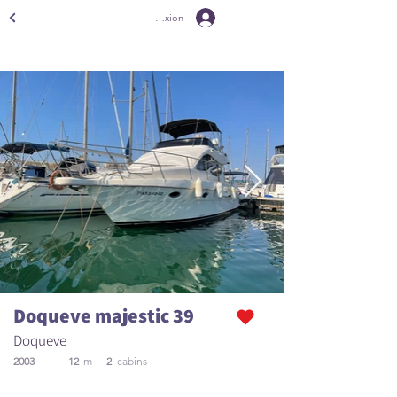
Connexion
Doqueve majestic 39
Doqueve
2003
12
m
2
cabins