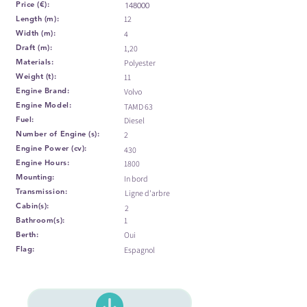
Price (€):
148000
Length (m):
12
Width (m):
4
Draft (m):
1,20
Materials:
Polyester
Weight (t):
11
Engine Brand:
Volvo
Engine Model:
TAMD 63
Fuel:
Diesel
Number of Engine (s):
2
Engine Power (cv):
430
Engine Hours:
1800
Mounting:
In bord
Transmission:
Ligne d'arbre
Cabin(s):
2
Bathroom(s):
1
Berth:
Oui
Flag:
Espagnol
Voir les infos du bateau