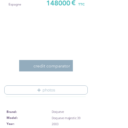
€
148000
TTC
Espagne
credit comparator
photos
Doqueve
Brand:
Model:
Doqueve majestic 39
Year:
2003