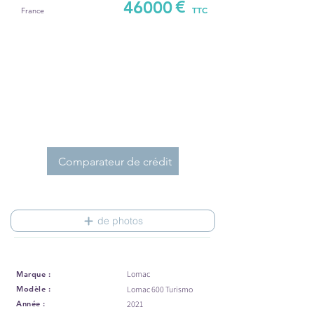
€
46000
TTC
France
Comparateur de crédit
de photos
Lomac
Marque :
Modèle :
Lomac 600 Turismo
Année :
2021