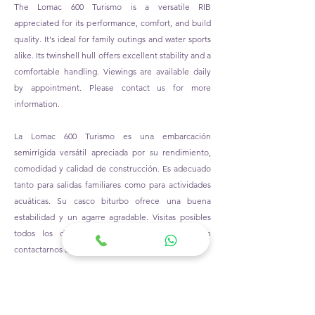
The Lomac 600 Turismo is a versatile RIB
appreciated for its performance, comfort, and build
quality. It's ideal for family outings and water sports
alike. Its twinshell hull offers excellent stability and a
comfortable handling. Viewings are available daily
by appointment. Please contact us for more
information.
La Lomac 600 Turismo es una embarcación
semirrígida versátil apreciada por su rendimiento,
comodidad y calidad de construcción. Es adecuado
tanto para salidas familiares como para actividades
acuáticas. Su casco biturbo ofrece una buena
estabilidad y un agarre agradable. Visitas posibles
todos los días con cita previa. No dude en
contactarnos si desea más información.
Vue extérieure
Vue intérieure