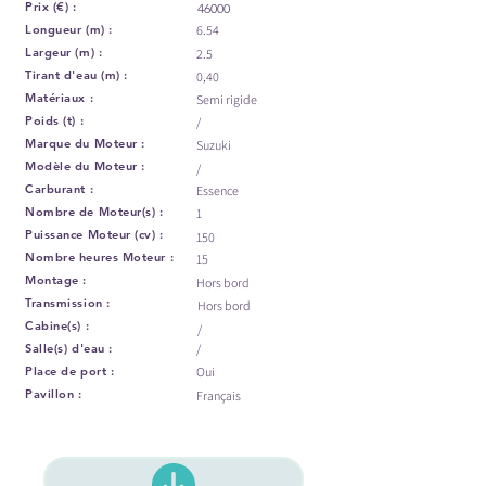
Prix (€) :
46000
Longueur (m) :
6.54
Largeur (m) :
2.5
Tirant d'eau (m) :
0,40
Matériaux :
Semi rigide
Poids (t) :
/
Marque du Moteur :
Suzuki
Modèle du Moteur :
/
Carburant :
Essence
Nombre de Moteur(s) :
1
Puissance Moteur (cv) :
150
Nombre heures Moteur :
15
Montage :
Hors bord
Transmission :
Hors bord
Cabine(s) :
/
Salle(s) d'eau :
/
Place de port :
Oui
Pavillon :
Français
Voir les infos du bateau